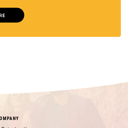
RE
OMPANY